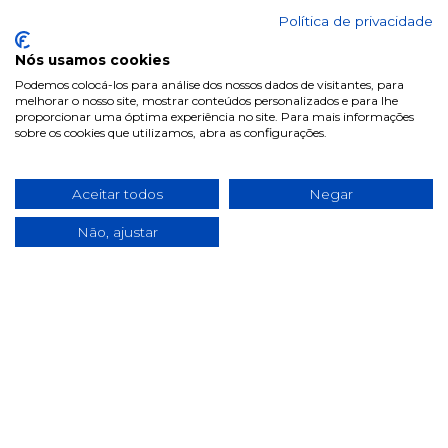
Perguntas frequentes
Política de privacidade
Informações
Nós usamos cookies
Podemos colocá-los para análise dos nossos dados de visitantes, para
Termos & Condições
melhorar o nosso site, mostrar conteúdos personalizados e para lhe
proporcionar uma óptima experiência no site. Para mais informações
Política de privacidade
sobre os cookies que utilizamos, abra as configurações.
Política de cookies
Condições de campanhas
Aceitar todos
Negar
Últimas notícias & Blog
Não, ajustar