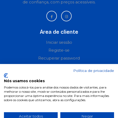
de confiança, com preços acessíveis.
Área de cliente
Iniciar sessão
Registe-se
Recuperar password
Perguntas frequentes
Política de privacidade
Informações
Nós usamos cookies
Podemos colocá-los para análise dos nossos dados de visitantes, para
Termos & Condições
melhorar o nosso site, mostrar conteúdos personalizados e para lhe
proporcionar uma óptima experiência no site. Para mais informações
Política de privacidade
sobre os cookies que utilizamos, abra as configurações.
Política de cookies
Condições de campanhas
Aceitar todos
Negar