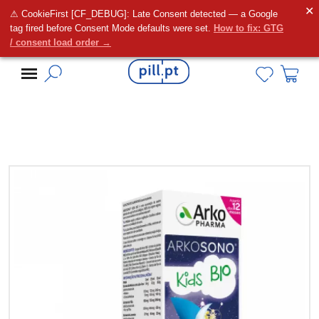
✕
⚠ CookieFirst [CF_DEBUG]: Late Consent detected — a Google
Alguma dúvida?
tag fired before Consent Mode defaults were set.
How to fix: GTG
/ consent load order →