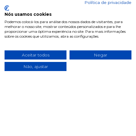
Política de privacidade
Nós usamos cookies
Resource Diabet Sol
Resource Hp/Hc Sol
Podemos colocá-los para análise dos nossos dados de visitantes, para
Or Morango...
Or Baunilha...
melhorar o nosso site, mostrar conteúdos personalizados e para lhe
proporcionar uma óptima experiência no site. Para mais informações
€ 8.95
€ 14.45
sobre os cookies que utilizamos, abra as configurações.
Aceitar todos
Negar
Não, ajustar
Anterior
1
2
3
Próximo