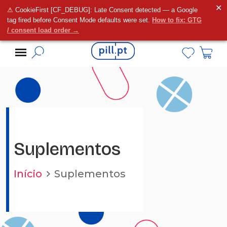
✕
⚠ CookieFirst [CF_DEBUG]: Late Consent detected — a Google
Alguma dúvida?
tag fired before Consent Mode defaults were set.
How to fix: GTG
/ consent load order →
Suplementos
Início
Suplementos