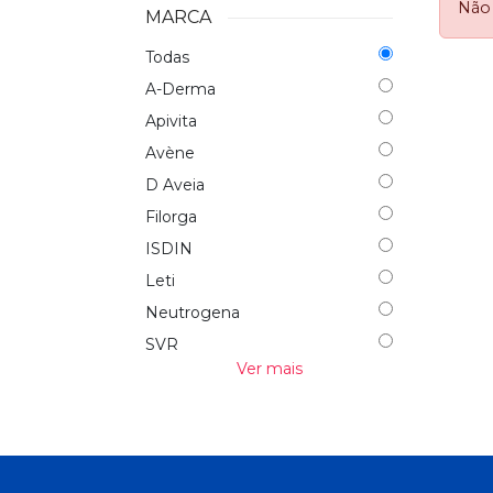
Não 
MARCA
Todas
A-Derma
Apivita
Avène
D Aveia
Filorga
ISDIN
Leti
Neutrogena
SVR
Ver mais
Uriage