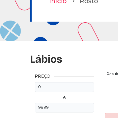
Início
Rosto
Lábios
Resul
PREÇO
A