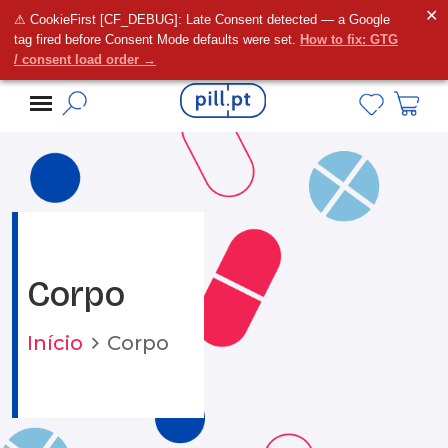
✕
⚠ CookieFirst [CF_DEBUG]: Late Consent detected — a Google
Alguma dúvida?
tag fired before Consent Mode defaults were set.
How to fix: GTG
/ consent load order →
Corpo
Início
Corpo