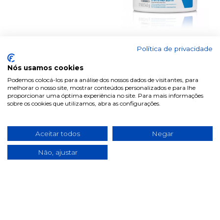
Política de privacidade
CERAVE CORE
CeraVe Creme
MOIST CR HIDRA
Hidratante Diário...
340...
Nós usamos cookies
€ 12.90
Podemos colocá-los para análise dos nossos dados de visitantes, para
€ 15.20
melhorar o nosso site, mostrar conteúdos personalizados e para lhe
proporcionar uma óptima experiência no site. Para mais informações
sobre os cookies que utilizamos, abra as configurações.
Aceitar todos
Negar
Anterior
1
2
3
4
5
6
Não, ajustar
Próximo