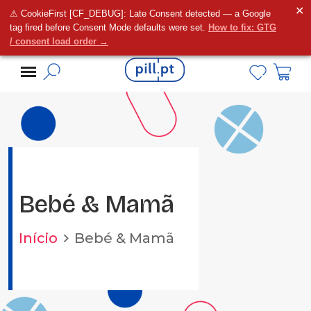
✕
⚠ CookieFirst [CF_DEBUG]: Late Consent detected — a Google
Alguma dúvida?
tag fired before Consent Mode defaults were set.
How to fix: GTG
/ consent load order →
Bebé & Mamã
Início
Bebé & Mamã