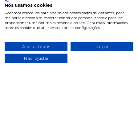
Nós usamos cookies
Podemos colocá-los para análise dos nossos dados de visitantes, para
melhorar o nosso site, mostrar conteúdos personalizados e para lhe
proporcionar uma óptima experiência no site. Para mais informações
sobre os cookies que utilizamos, abra as configurações.
Libero Comfort 5
Libero Newborn 1
Frald 10-14kg...
Fralda 2-5Kg ...
Aceitar todos
Negar
€ 5.45
€ 4.95
Não, ajustar
Anterior
1
2
3
4
5
6
7
Próximo