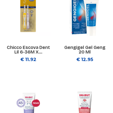
Chicco Escova Dent
Gengigel Gel Geng
Lil 6-36M X...
20 Ml
€ 11.92
€ 12.95