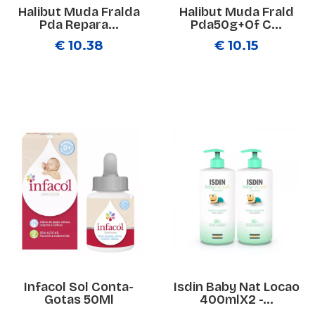
Halibut Muda Fralda
Halibut Muda Frald
Pda Repara...
Pda50g+Of C...
€ 10.38
€ 10.15
Infacol Sol Conta-
Isdin Baby Nat Locao
Gotas 50Ml
400mlX2 -...