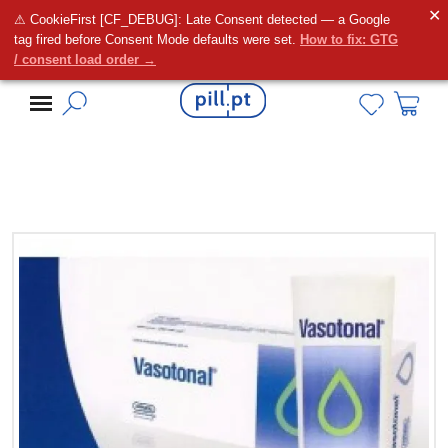
✕
⚠ CookieFirst [CF_DEBUG]: Late Consent detected — a Google
Alguma dúvida?
tag fired before Consent Mode defaults were set.
How to fix: GTG
/ consent load order →