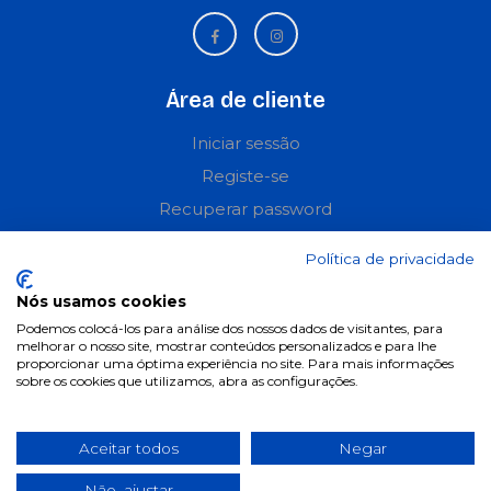
Área de cliente
Iniciar sessão
Registe-se
Recuperar password
Perguntas frequentes
Política de privacidade
Informações
Nós usamos cookies
Podemos colocá-los para análise dos nossos dados de visitantes, para
Termos & Condições
melhorar o nosso site, mostrar conteúdos personalizados e para lhe
proporcionar uma óptima experiência no site. Para mais informações
Política de privacidade
sobre os cookies que utilizamos, abra as configurações.
Política de cookies
Condições de campanhas
Aceitar todos
Negar
Últimas notícias & Blog
Não, ajustar