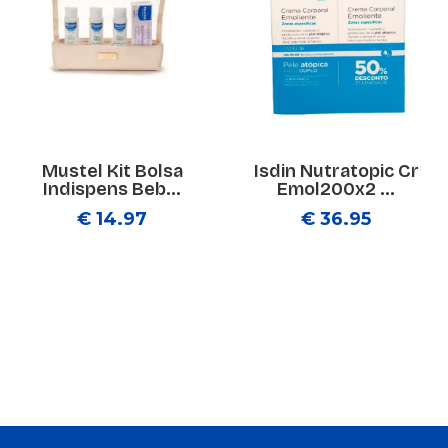
Mustel Kit Bolsa
Isdin Nutratopic Cr
Indispens Beb...
Emol200x2 ...
€ 14.97
€ 36.95