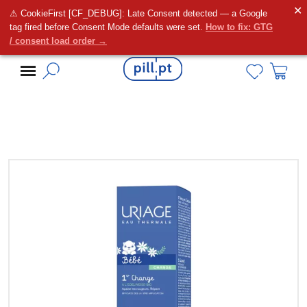
✕
⚠ CookieFirst [CF_DEBUG]: Late Consent detected — a Google
Alguma dúvida?
tag fired before Consent Mode defaults were set.
How to fix: GTG
/ consent load order →