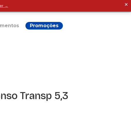
✕
der →
Alguma dúvida?
ementos
Promoções
nso Transp 5,3