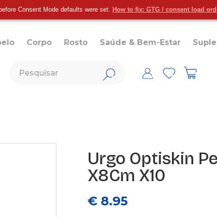
before Consent Mode defaults were set.
How to fix: GTG / consent load or
belo
Corpo
Rosto
Saúde & Bem-Estar
Supl
Urgo Optiskin Pe
X8Cm X10
€ 8.95