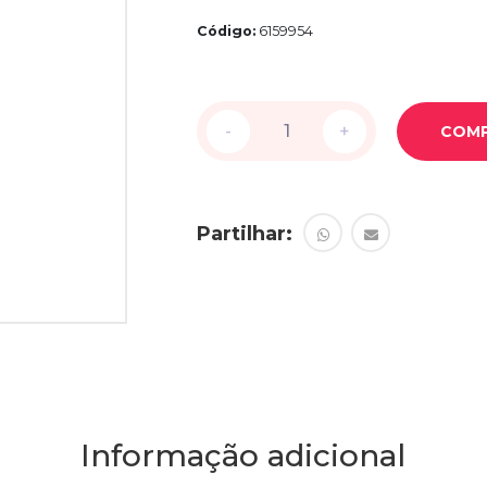
Código:
6159954
-
-
+
+
COM
Partilhar:
Informação adicional