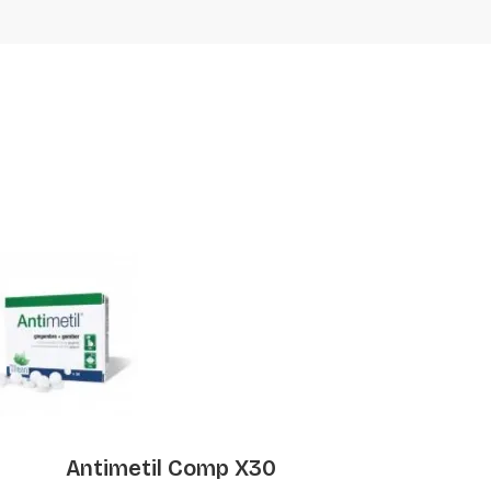
Suoderm
Antimetil Comp X30