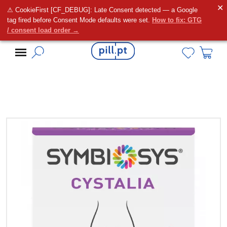
✕
⚠ CookieFirst [CF_DEBUG]: Late Consent detected — a Google
Alguma dúvida?
tag fired before Consent Mode defaults were set.
How to fix: GTG
/ consent load order →