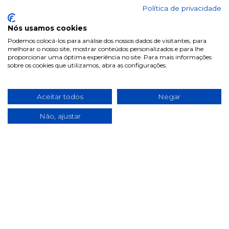
Política de privacidade
Informações
Nós usamos cookies
Podemos colocá-los para análise dos nossos dados de visitantes, para
Termos & Condições
melhorar o nosso site, mostrar conteúdos personalizados e para lhe
proporcionar uma óptima experiência no site. Para mais informações
Política de privacidade
sobre os cookies que utilizamos, abra as configurações.
Política de cookies
Condições de campanhas
Aceitar todos
Negar
Últimas notícias & Blog
Não, ajustar