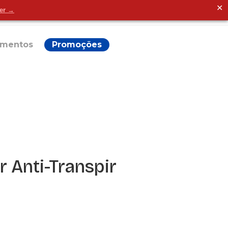
✕
der →
Alguma dúvida?
ementos
Promoções
r Anti-Transpir