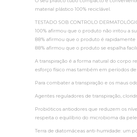
O seu prático tubo compacto é conveniente 
material plástico 100% reciclável.
TESTADO SOB CONTROLO DERMATOLÓGIC
100% afirmou que o produto não irritou a su
88% afirmou que o produto é rapidamente 
88% afirmou que o produto se espalha faci
A transpiração é a forma natural do corpo r
esforço físico mas também em períodos de 
Para combater a transpiração e os maus od
Agentes reguladores de transpiração, clorid
Probióticos antiodores que reduzem os níve
respeita o equilíbrio do microbioma da pele
Terra de diatomáceas anti-humidade: um pó