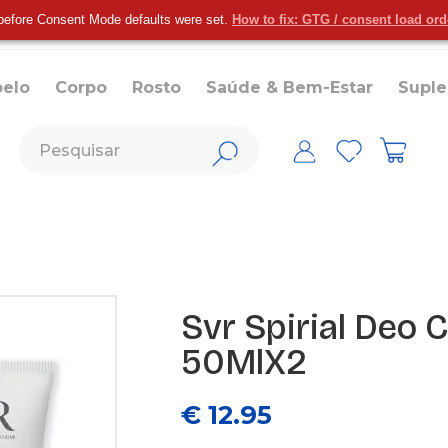
before Consent Mode defaults were set.
How to fix: GTG / consent load or
belo
Corpo
Rosto
Saúde & Bem-Estar
Supl
Svr Spirial Deo C
50MlX2
€ 12.95