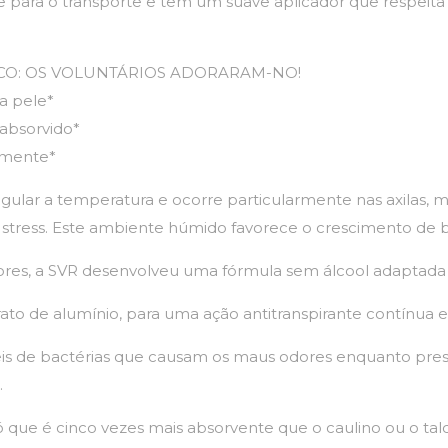
para o transporte e tem um suave aplicador que respeita a
O: OS VOLUNTÁRIOS ADORARAM-NO!
a pele*
absorvido*
lmente*
egular a temperatura e ocorre particularmente nas axilas, m
stress. Este ambiente húmido favorece o crescimento de b
ores, a SVR desenvolveu uma fórmula sem álcool adaptada à
rato de alumínio, para uma ação antitranspirante contínua 
is de bactérias que causam os maus odores enquanto prese
.
 que é cinco vezes mais absorvente que o caulino ou o ta