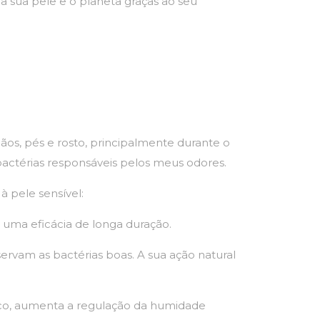
 sua pele e o planeta graças ao seu
ãos, pés e rosto, principalmente durante o
actérias responsáveis pelos meus odores.
 pele sensível:
e uma eficácia de longa duração.
rvam as bactérias boas. A sua ação natural
lco, aumenta a regulação da humidade