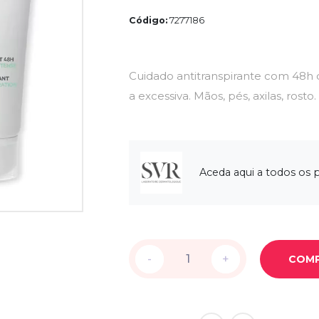
Código:
7277186
Cuidado antitranspirante com 48h d
a excessiva. Mãos, pés, axilas, rosto.
Aceda aqui a todos os
-
-
+
+
COM