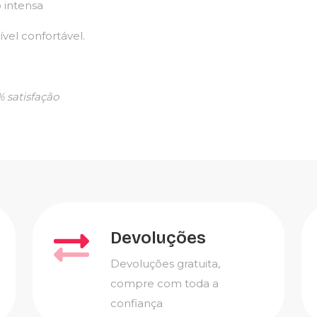
 intensa
ível confortável.
 % satisfação
Devoluções
Devoluções gratuita,
compre com toda a
confiança