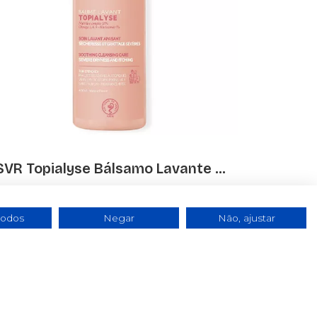
SVR Topialyse Bálsamo Lavante ...
€ 13.53
todos
Negar
Não, ajustar