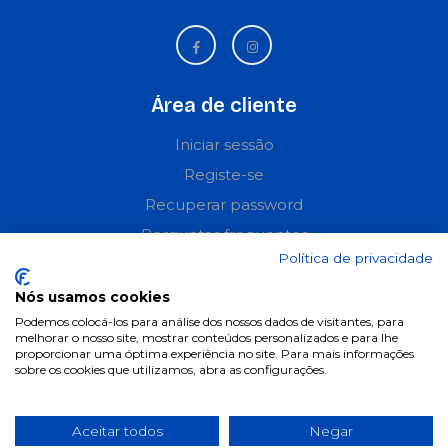
Área de cliente
Iniciar sessão
Registe-se
Recuperar password
Perguntas frequentes
Política de privacidade
Informações
Nós usamos cookies
Podemos colocá-los para análise dos nossos dados de visitantes, para
Termos & Condições
melhorar o nosso site, mostrar conteúdos personalizados e para lhe
Política de privacidade
proporcionar uma óptima experiência no site. Para mais informações
sobre os cookies que utilizamos, abra as configurações.
Política de cookies
Condições de campanhas
Aceitar todos
Negar
Últimas notícias & Blog