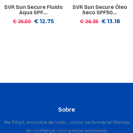
SVR Sun Secure Fluido
SVR Sun Secure Óleo
Aqua SPF...
Seco SPF50...
€ 12.75
€ 13.18
€ 25.50
€ 26.35
Sobre
Na Pill.pt, encontra de tudo... como na farmácia! Marcas
de confiança, com preços acessíveis.