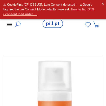
✕
⚠ CookieFirst [CF_DEBUG]: Late Consent detected — a Google
Alguma dúvida?
tag fired before Consent Mode defaults were set.
How to fix: GTG
/ consent load order →