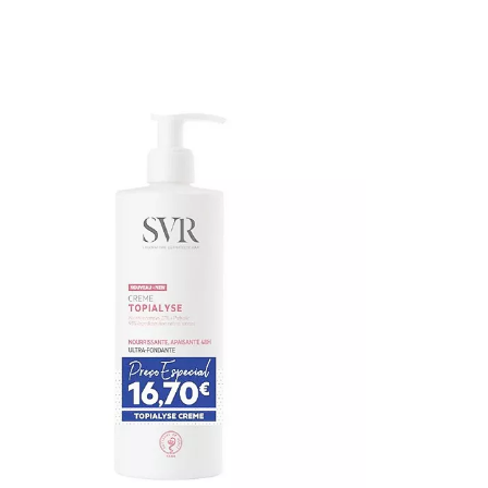
SVR Spi