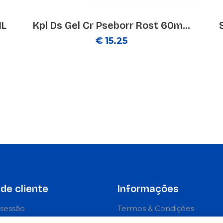
ML
Kpl Ds Gel Cr Pseborr Rost 60m...
€ 15.25
de cliente
Informações
r sessão
Termos & Condições