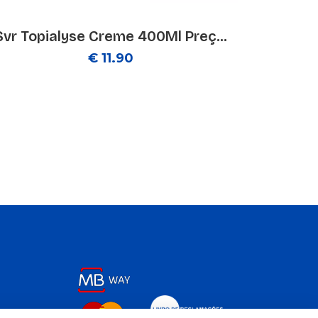
Svr Topialyse Creme 400Ml Preç...
€ 11.90