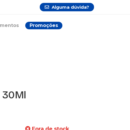
Alguma dúvida?
ementos
Promoções
p 30Ml
Fora de stock