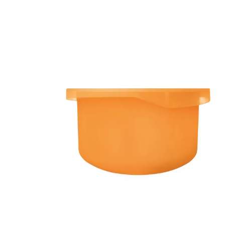
ct 40...