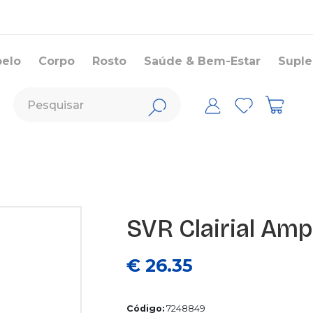
belo
Corpo
Rosto
Saúde & Bem-Estar
Supl
SVR Clairial Am
€ 26.35
Código:
7248849