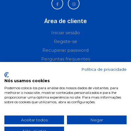
Área de cliente
Iniciar sessão
Registe-se
Recuperar password
Perguntas frequentes
Política de privacidade
Informações
Nós usamos cookies
Termos & Condições
Podemos colocá-los para análise dos nossos dados de visitantes, para
melhorar o nosso site, mostrar conteúdos personalizados e para lhe
Política de privacidade
proporcionar uma óptima experiência no site. Para mais informações
sobre os cookies que utilizamos, abra as configurações.
Política de cookies
Condições de campanhas
Aceitar todos
Negar
Últimas notícias & Blog