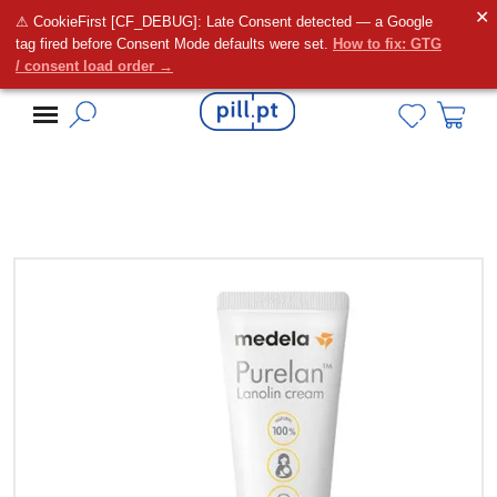
✕
⚠ CookieFirst [CF_DEBUG]: Late Consent detected — a Google
Alguma dúvida?
tag fired before Consent Mode defaults were set.
How to fix: GTG
/ consent load order →