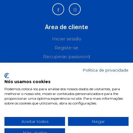
Área de cliente
Iniciar sessão
Registe-se
Recuperar password
Perguntas frequentes
Política de privacidade
Informações
Nós usamos cookies
Podemos colocá-los para análise dos nossos dados de visitantes, para
Termos & Condições
melhorar o nosso site, mostrar conteúdos personalizados e para lhe
proporcionar uma óptima experiência no site. Para mais informações
Política de privacidade
sobre os cookies que utilizamos, abra as configurações.
Política de cookies
Condições de campanhas
Aceitar todos
Negar
Últimas notícias & Blog
Não, ajustar