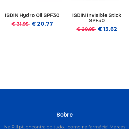
ISDIN Hydro Oil SPF30
ISDIN Invisible Stick
SPF50
€ 20.77
€ 31.95
€ 13.62
€ 20.95
Sobre
Na Pill.pt, encontra de tudo... como na farmácia! Marcas