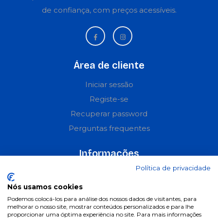
de confiança, com preços acessíveis.
Área de cliente
Iniciar sessão
Registe-se
Recuperar password
Perguntas frequentes
Informações
Política de privacidade
Termos & Condições
Política de privacidade
Nós usamos cookies
Podemos colocá-los para análise dos nossos dados de visitantes, para
Política de cookies
melhorar o nosso site, mostrar conteúdos personalizados e para lhe
proporcionar uma óptima experiência no site. Para mais informações
Condições de campanhas