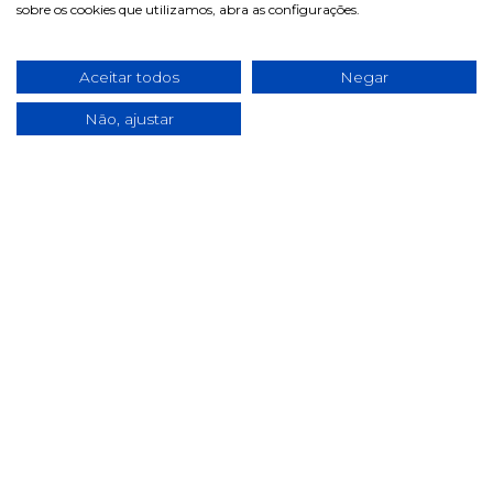
sobre os cookies que utilizamos, abra as configurações.
Últimas notícias & Blog
Aceitar todos
Negar
Não, ajustar
2025 ©
pill.pt
. Todos os direitos reservados.
Desenvolvido por
Fidelizarte
.
Início
Sobre Nós
Contactos