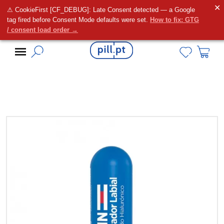
✕
⚠ CookieFirst [CF_DEBUG]: Late Consent detected — a Google
Alguma dúvida?
tag fired before Consent Mode defaults were set.
How to fix: GTG
/ consent load order →