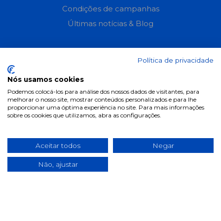
Condições de campanhas
Últimas notícias & Blog
Política de privacidade
Nós usamos cookies
Podemos colocá-los para análise dos nossos dados de visitantes, para
melhorar o nosso site, mostrar conteúdos personalizados e para lhe
proporcionar uma óptima experiência no site. Para mais informações
sobre os cookies que utilizamos, abra as configurações.
Aceitar todos
Negar
Não, ajustar
2025 ©
pill.pt
. Todos os direitos reservados.
Desenvolvido por
Fidelizarte
.
Início
Sobre Nós
Contactos