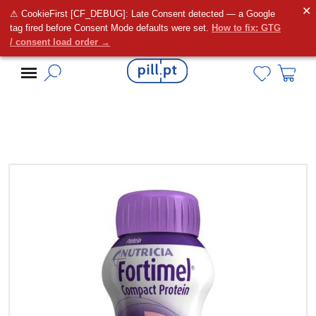
✕
⚠ CookieFirst [CF_DEBUG]: Late Consent detected — a Google
Alguma dúvida?
tag fired before Consent Mode defaults were set.
How to fix: GTG
/ consent load order →