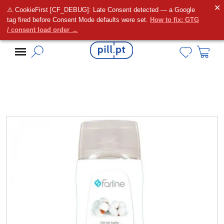
✕
⚠ CookieFirst [CF_DEBUG]: Late Consent detected — a Google
Alguma dúvida?
tag fired before Consent Mode defaults were set.
How to fix: GTG
/ consent load order →