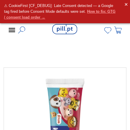
✕
⚠ CookieFirst [CF_DEBUG]: Late Consent detected — a Google
Alguma dúvida?
tag fired before Consent Mode defaults were set.
How to fix: GTG
/ consent load order →