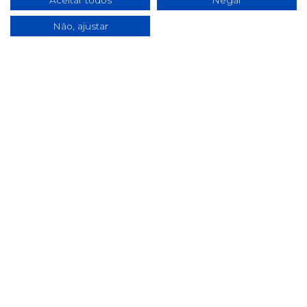
Aceitar todos
Negar
Últimas notícias & Blog
Não, ajustar
2025 ©
pill.pt
. Todos os direitos reservados.
Desenvolvido por
Fidelizarte
.
Início
Sobre Nós
Contactos