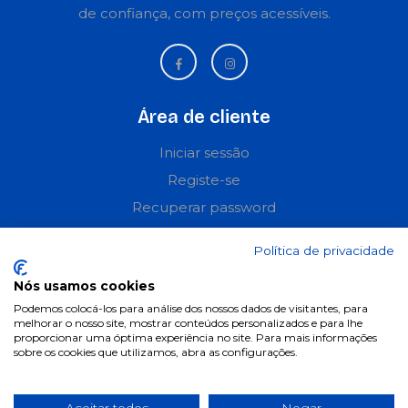
de confiança, com preços acessíveis.
Área de cliente
Iniciar sessão
Registe-se
Recuperar password
Perguntas frequentes
Política de privacidade
Informações
Nós usamos cookies
Podemos colocá-los para análise dos nossos dados de visitantes, para
Termos & Condições
melhorar o nosso site, mostrar conteúdos personalizados e para lhe
proporcionar uma óptima experiência no site. Para mais informações
Política de privacidade
sobre os cookies que utilizamos, abra as configurações.
Política de cookies
Condições de campanhas