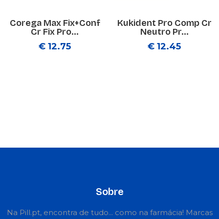
Corega Max Fix+Conf
Kukident Pro Comp Cr
Cr Fix Pro...
Neutro Pr...
€ 12.75
€ 12.45
Sobre
Na Pill.pt, encontra de tudo... como na farmácia! Marcas