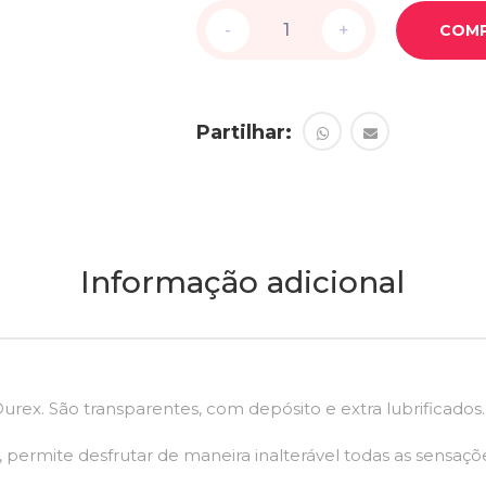
-
-
+
+
COM
Partilhar:
Informação adicional
urex. São transparentes, com depósito e extra lubrificados.
 permite desfrutar de maneira inalterável todas as sensaçõe