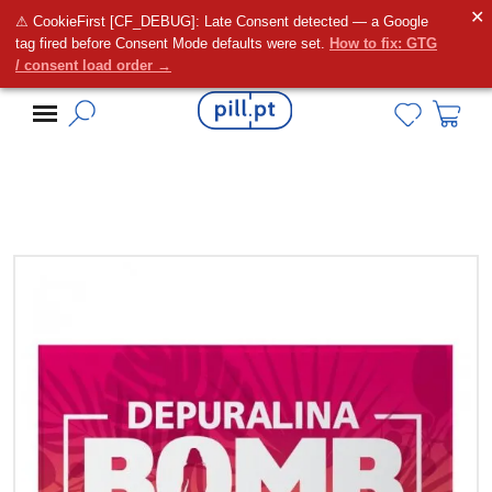
✕
⚠ CookieFirst [CF_DEBUG]: Late Consent detected — a Google
Alguma dúvida?
tag fired before Consent Mode defaults were set.
How to fix: GTG
/ consent load order →