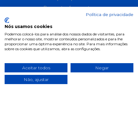
Perguntas frequentes
Política de privacidade
Informações
Nós usamos cookies
Podemos colocá-los para análise dos nossos dados de visitantes, para
Termos & Condições
melhorar o nosso site, mostrar conteúdos personalizados e para lhe
proporcionar uma óptima experiência no site. Para mais informações
Política de privacidade
sobre os cookies que utilizamos, abra as configurações.
Política de cookies
Condições de campanhas
Aceitar todos
Negar
Últimas notícias & Blog
Não, ajustar