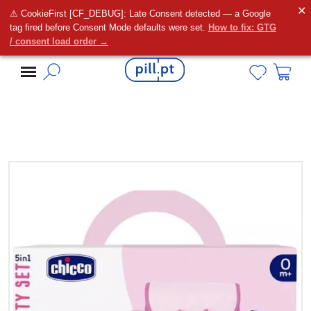
✕
⚠ CookieFirst [CF_DEBUG]: Late Consent detected — a Google
Alguma dúvida?
tag fired before Consent Mode defaults were set.
How to fix: GTG
/ consent load order →