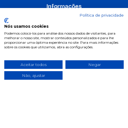
Informações
Política de privacidade
Termos & Condições
Política de privacidade
Nós usamos cookies
Podemos colocá-los para análise dos nossos dados de visitantes, para
Política de cookies
melhorar o nosso site, mostrar conteúdos personalizados e para lhe
proporcionar uma óptima experiência no site. Para mais informações
Condições de campanhas
sobre os cookies que utilizamos, abra as configurações.
Últimas notícias & Blog
Aceitar todos
Negar
Não, ajustar