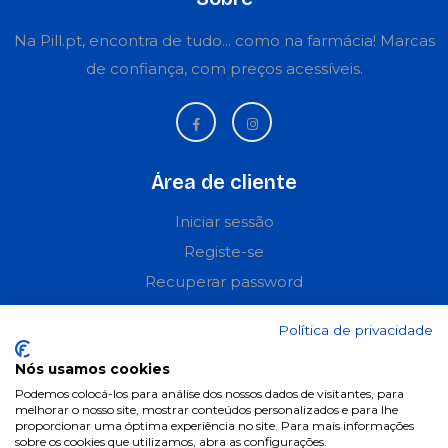
Na Pill.pt, encontra de tudo... como na farmácia! Marcas
de confiança, com preços acessíveis.
Área de cliente
Iniciar sessão
Registe-se
Recuperar password
Perguntas frequentes
Política de privacidade
Informações
Nós usamos cookies
Podemos colocá-los para análise dos nossos dados de visitantes, para
Termos & Condições
melhorar o nosso site, mostrar conteúdos personalizados e para lhe
proporcionar uma óptima experiência no site. Para mais informações
Política de privacidade
sobre os cookies que utilizamos, abra as configurações.