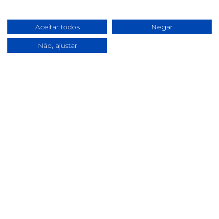
Política de cookies
Condições de campanhas
Aceitar todos
Negar
Últimas notícias & Blog
Não, ajustar
2025 ©
pill.pt
. Todos os direitos reservados.
Desenvolvido por
Fidelizarte
.