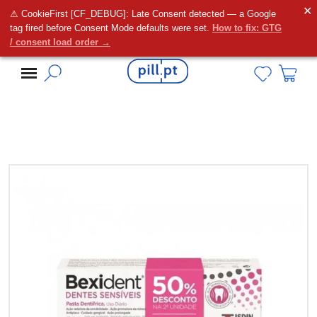
✕
⚠ CookieFirst [CF_DEBUG]: Late Consent detected — a Google
Alguma dúvida?
tag fired before Consent Mode defaults were set.
How to fix: GTG
/ consent load order →