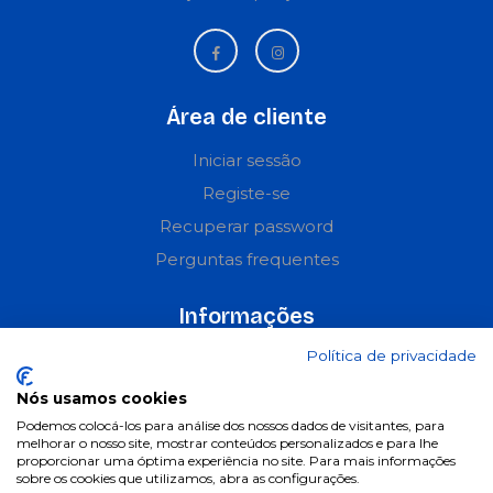
Área de cliente
Iniciar sessão
Registe-se
Recuperar password
Perguntas frequentes
Informações
Política de privacidade
Termos & Condições
Política de privacidade
Nós usamos cookies
Política de cookies
Podemos colocá-los para análise dos nossos dados de visitantes, para
melhorar o nosso site, mostrar conteúdos personalizados e para lhe
Condições de campanhas
proporcionar uma óptima experiência no site. Para mais informações
sobre os cookies que utilizamos, abra as configurações.
Últimas notícias & Blog