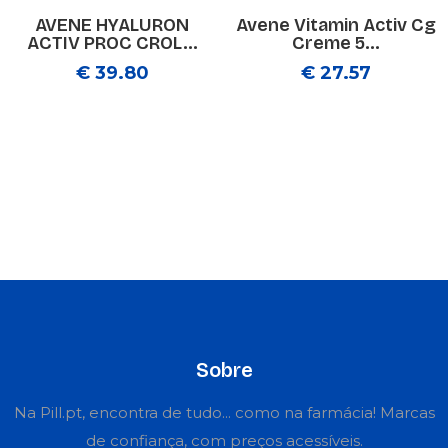
AVENE HYALURON
Avene Vitamin Activ Cg
ACTIV PROC CROL...
Creme 5...
€ 39.80
€ 27.57
Sobre
Na Pill.pt, encontra de tudo... como na farmácia! Marcas
de confiança, com preços acessíveis.