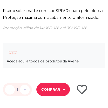
Fluido solar matte com cor SPF50+ para pele oleosa.
Proteção máxima com acabamento uniformizado.
Promoção válida de 14/06/2026 até 30/09/2026
Aceda aqui a todos os produtos da Avène
-
-
+
+
COMPRAR