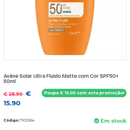
Avène Solar Ultra Fluido Matte com Cor SPF50+
50ml
€
Poupa € 13.00 com esta promoção!
€ 28.90
15.90
Em stock
Código:
7103564