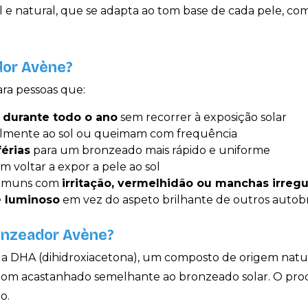
e natural, que se adapta ao tom base de cada pele, c
dor Avène?
ra pessoas que:
 durante todo o ano
sem recorrer à exposição solar
ilmente ao sol ou queimam com frequência
férias
para um bronzeado mais rápido e uniforme
m voltar a expor a pele ao sol
comuns com
irritação, vermelhidão ou manchas irregu
 luminoso
em vez do aspeto brilhante de outros auto
onzeador Avène?
 a DHA (dihidroxiacetona), um composto de origem natu
om acastanhado semelhante ao bronzeado solar. O proces
o.