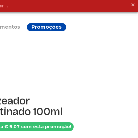
✕
der →
Alguma dúvida?
ementos
Promoções
zeador
etinado 100ml
a € 9.07 com esta promoção!