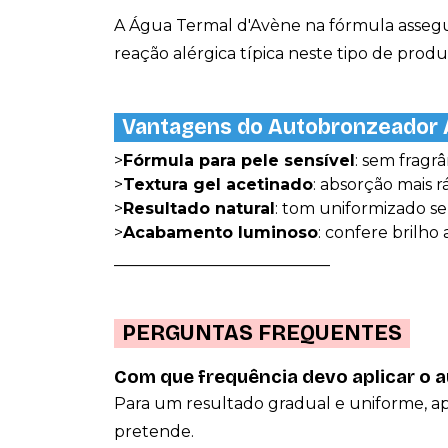
A Água Termal d'Avène na fórmula assegura
reação alérgica típica neste tipo de produ
Vantagens do Autobronzeador 
>
Fórmula para pele sensível
: sem fragr
>
Textura gel acetinado
: absorção mais 
>
Resultado natural
: tom uniformizado s
>
Acabamento luminoso
: confere brilh
___________________________
PERGUNTAS FREQUENTES
Com que frequência devo aplicar o 
Para um resultado gradual e uniforme, ap
pretende.