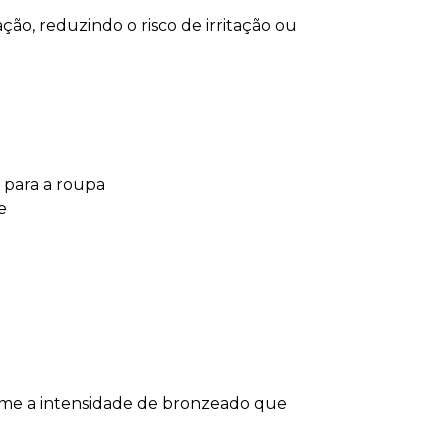
ão, reduzindo o risco de irritação ou
a para a roupa
e
orme a intensidade de bronzeado que