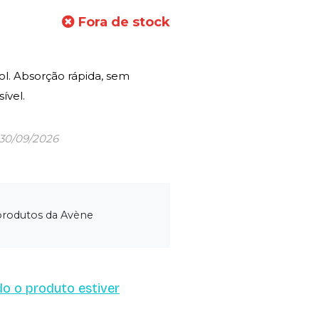
Fora de stock
ol. Absorção rápida, sem
ível.
 30/09/2026
 produtos da Avène
o o produto estiver