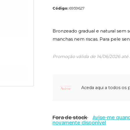
Código:
6959627
Bronzeado gradual e natural sem s
manchas nem riscas. Para pele sens
Promoção válida de 14/06/2026 até
Aceda aqui a todos os
Fora de stock
Avise-me quand
novamente disponível