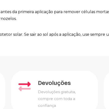
ntes da primeira aplicação para remover células mortas
rnozelos.
otetor solar. Se sair ao sol após a aplicação, use semp
Devoluções
Devoluções gratuita,
compre com toda a
confiança