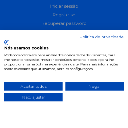
Iniciar sessão
Registe-se
Recuperar password
Perguntas frequentes
Política de privacidade
Informações
Nós usamos cookies
Podemos colocá-los para análise dos nossos dados de visitantes, para
Termos & Condições
melhorar o nosso site, mostrar conteúdos personalizados e para lhe
proporcionar uma óptima experiência no site. Para mais informações
Política de privacidade
sobre os cookies que utilizamos, abra as configurações.
Política de cookies
Condições de campanhas
Aceitar todos
Negar
Últimas notícias & Blog
Não, ajustar