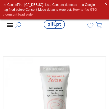
✕
⚠ CookieFirst [CF_DEBUG]: Late Consent detected — a Google
Alguma dúvida?
tag fired before Consent Mode defaults were set.
How to fix: GTG
/ consent load order →