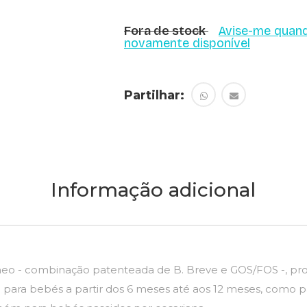
Fora de stock
Avise-me quand
novamente disponível
Partilhar:
Informação adicional
eo - combinação patenteada de B. Breve e GOS/FOS -, prot
 para bebés a partir dos 6 meses até aos 12 meses, como pa