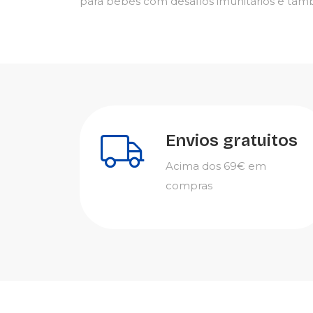
para bebés com desafios imunitários e tam
Envios gratuitos
Acima dos 69€ em
compras