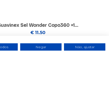
Suavinex Sel Wonder Copo360 +1...
€ 11.50
todos
Negar
Não, ajustar