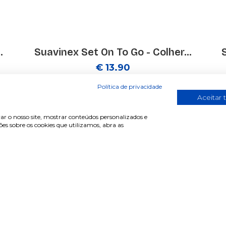
.
Suavinex Set On To Go - Colher...
€ 13.90
Política de privacidade
Aceitar 
ar o nosso site, mostrar conteúdos personalizados e
s sobre os cookies que utilizamos, abra as
de cliente
Informações