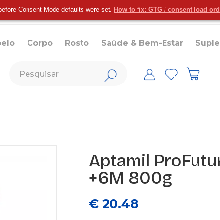
before Consent Mode defaults were set.
How to fix: GTG / consent load or
belo
Corpo
Rosto
Saúde & Bem-Estar
Supl
Aptamil ProFutur
+6M 800g
€ 20.48