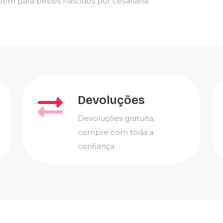
bém para bebés nascidos por cesariana.
Devoluções
Devoluções gratuita,
compre com toda a
confiança