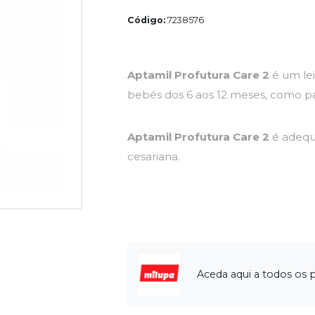
Código:
7238576
Aptamil Profutura Care 2
é um lei
bebés dos 6 aos 12 meses, como par
Aptamil Profutura Care 2
é adequ
cesariana.
Aceda aqui a todos os 