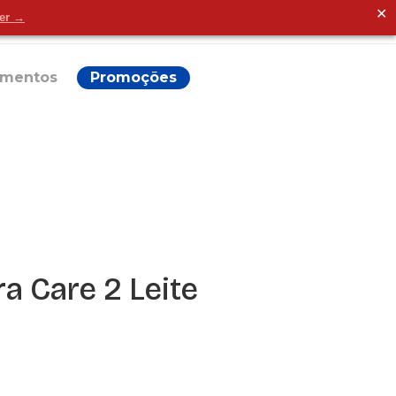
✕
der →
Alguma dúvida?
ementos
Promoções
a Care 2 Leite