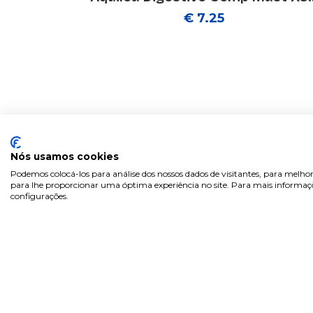
€ 7.25
Nós usamos cookies
Podemos colocá-los para análise dos nossos dados de visitantes, para melhor
para lhe proporcionar uma óptima experiência no site. Para mais informaçõe
configurações.
Sobre
Área 
Inicia
Na Pill.pt, encontra de tudo...
Regist
como na farmácia! Marcas de
confiança, com preços acessíveis.
Recup