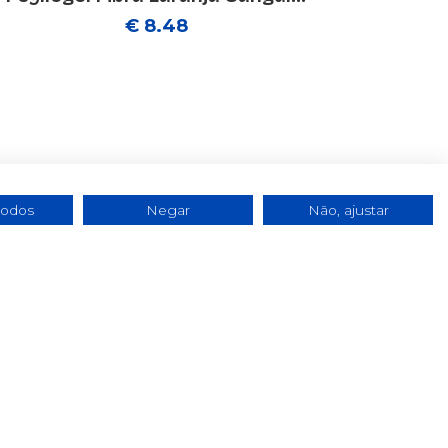
€ 8.48
todos
Negar
Não, ajustar