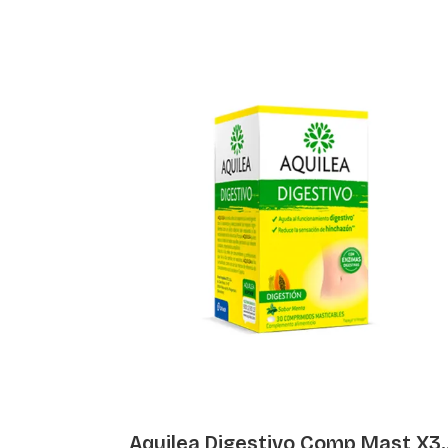
Ml X ...
Aquilea Digestivo Comp Mast X3..