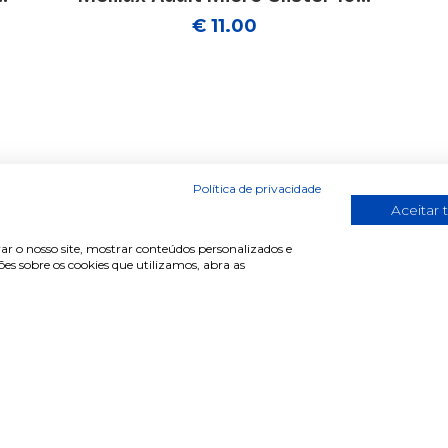
€ 11.00
Política de privacidade
Aceitar 
ar o nosso site, mostrar conteúdos personalizados e
s sobre os cookies que utilizamos, abra as
de cliente
Informações
r sessão
Termos & Condições
e-se
Política de privacidade
erar password
Política de cookies