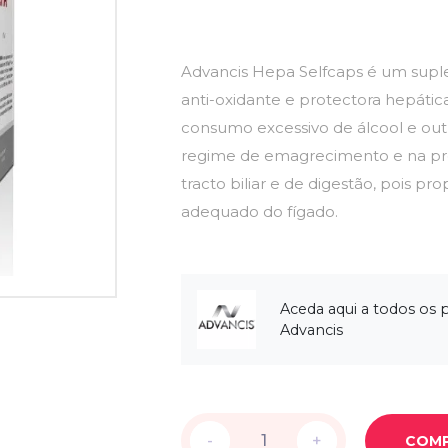
Advancis Hepa Selfcaps é um sup
anti-oxidante e protectora hepátic
consumo excessivo de álcool e outr
regime de emagrecimento e na p
tracto biliar e de digestão, pois 
adequado do fígado.
Aceda aqui a todos os 
Advancis
-
-
+
+
COM