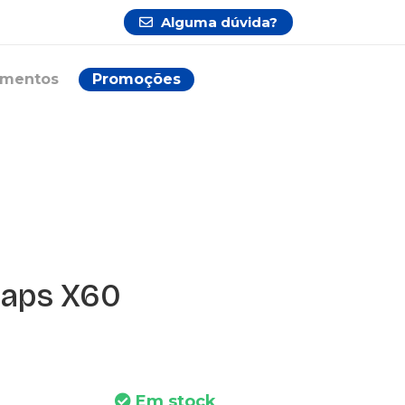
Alguma dúvida?
ementos
Promoções
Caps X60
Em stock