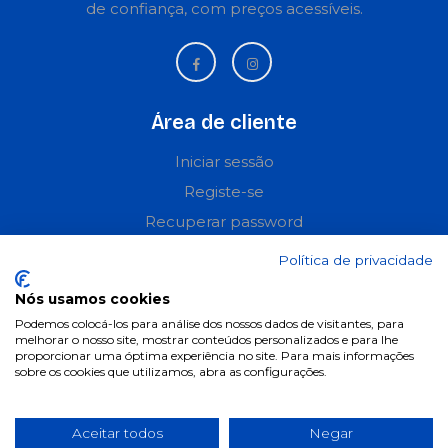
de confiança, com preços acessíveis.
Área de cliente
Iniciar sessão
Registe-se
Recuperar password
Perguntas frequentes
Política de privacidade
Nós usamos cookies
Informações
Podemos colocá-los para análise dos nossos dados de visitantes, para
melhorar o nosso site, mostrar conteúdos personalizados e para lhe
Termos & Condições
proporcionar uma óptima experiência no site. Para mais informações
Política de privacidade
sobre os cookies que utilizamos, abra as configurações.
Política de cookies
Condições de campanhas
Aceitar todos
Negar