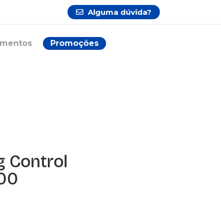
Alguma dúvida?
ementos
Promoções
 Control
00