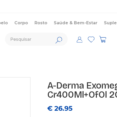
belo
Corpo
Rosto
Saúde & Bem-Estar
Supl
A-Derma Exomeg
Cr400Ml+OfOl 2
€ 26.95