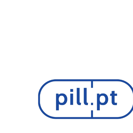
RA 340...