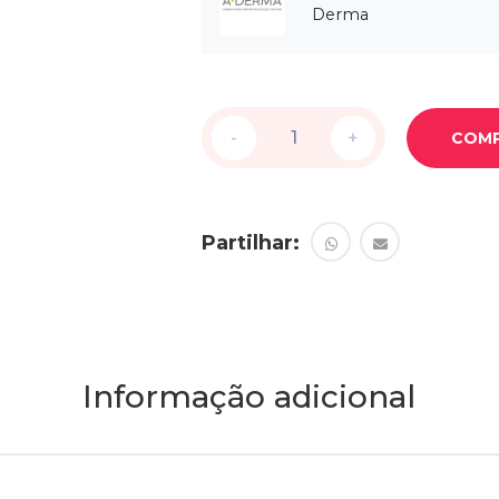
Derma
-
-
+
+
COM
Partilhar:
Informação adicional