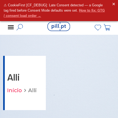
✕
⚠ CookieFirst [CF_DEBUG]: Late Consent detected — a Google
Alguma dúvida?
tag fired before Consent Mode defaults were set.
How to fix: GTG
/ consent load order →
Alli
Início
Alli