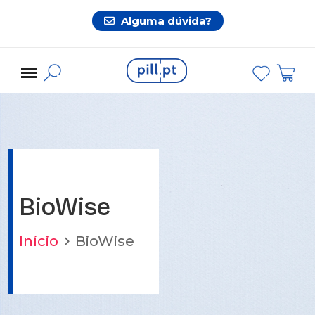
Alguma dúvida?
BioWise
Início
BioWise