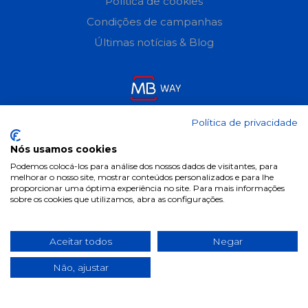
Política de cookies
Condições de campanhas
Últimas notícias & Blog
Política de privacidade
Nós usamos cookies
Podemos colocá-los para análise dos nossos dados de visitantes, para
melhorar o nosso site, mostrar conteúdos personalizados e para lhe
proporcionar uma óptima experiência no site. Para mais informações
sobre os cookies que utilizamos, abra as configurações.
Aceitar todos
Negar
Não, ajustar
2025 ©
pill.pt
. Todos os direitos reservados.
Desenvolvido por
Fidelizarte
.