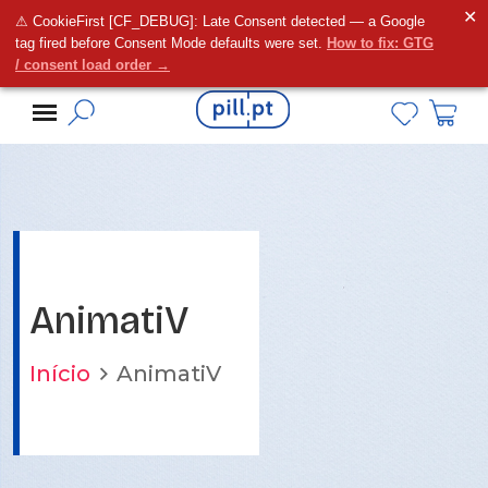
✕
⚠ CookieFirst [CF_DEBUG]: Late Consent detected — a Google
Alguma dúvida?
tag fired before Consent Mode defaults were set.
How to fix: GTG
/ consent load order →
AnimatiV
Início
AnimatiV