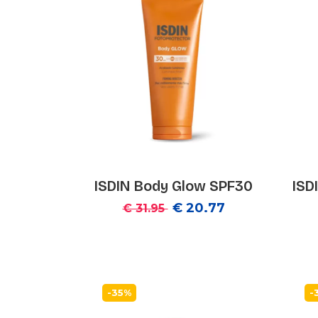
ISDIN Body Glow SPF30
ISD
€ 20.77
€ 31.95
-35%
-