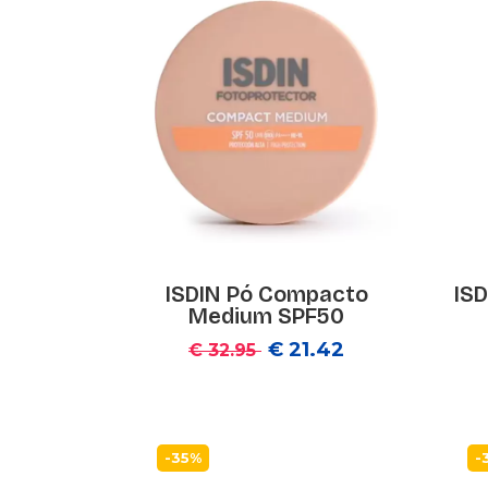
ISDIN Pó Compacto
ISD
Medium SPF50
€ 21.42
€ 32.95
-35%
-