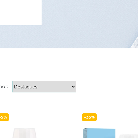
por:
35%
-35%