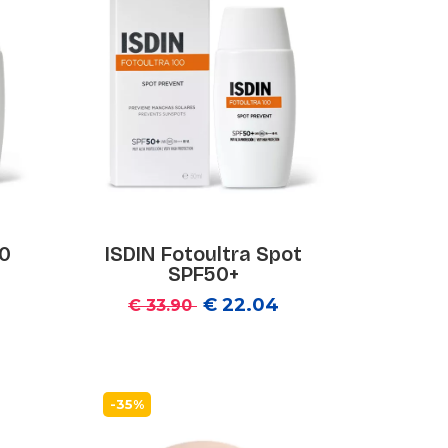
00
ISDIN Fotoultra Spot
SPF50+
€ 22.04
€ 33.90
-35%