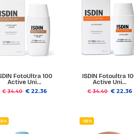
SDIN FotoUltra 100
ISDIN Fotoultra 1
Active Uni...
Active Uni...
€ 22.36
€ 22.36
€ 34.40
€ 34.40
35%
-35%