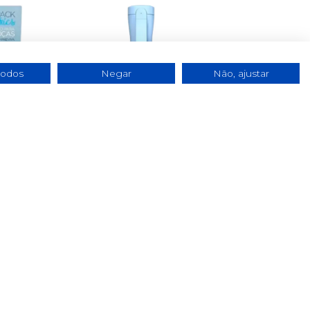
todos
Negar
Não, ajustar
el
ISDIN Body Lotion
Pediatrics S...
€ 32.90