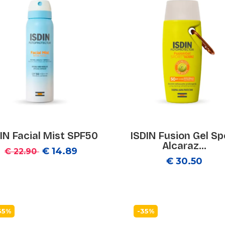
IN Facial Mist SPF50
ISDIN Fusion Gel Sp
Alcaraz...
€ 14.89
€ 22.90
€ 30.50
35%
-35%