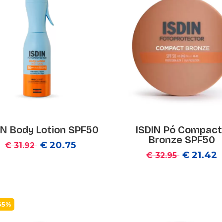
IN Body Lotion SPF50
ISDIN Pó Compac
Bronze SPF50
€ 20.75
€ 31.92
€ 21.42
€ 32.95
35%