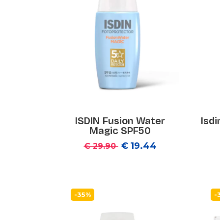
ISDIN Fusion Water
Isd
Magic SPF50
€ 19.44
€ 29.90
-35%
-