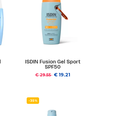
d
ISDIN Fusion Gel Sport
SPF50
€ 19.21
€ 29.55
-35%