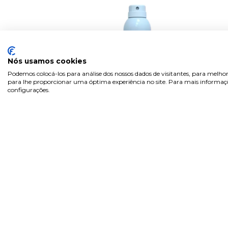
Nós usamos cookies
Podemos colocá-los para análise dos nossos dados de visitantes, para melhor
para lhe proporcionar uma óptima experiência no site. Para mais informaçõe
configurações.
ISDIN Spray SPF50 +
Fusion Wat...
€ 26.97
€ 41.49