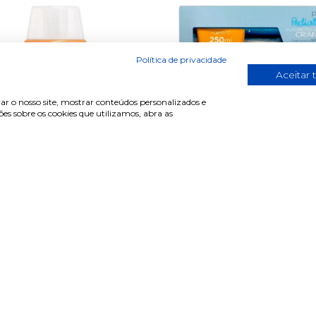
Política de privacidade
Aceitar 
ar o nosso site, mostrar conteúdos personalizados e
s sobre os cookies que utilizamos, abra as
ISDIN Fusion Water
ISDIN Pedriatrics G
Magic Glow ...
Cream + ...
€ 19.44
€ 36.34
€ 29.90
€ 55.90