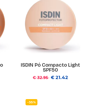
to
ISDIN Pó Compacto Light
SPF50
€ 21.42
€ 32.95
-35%